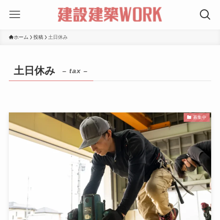
ホーム
投稿
土日休み
土日休み
– tax –
募集中