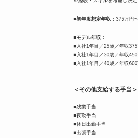
※経験・スキルを考慮し決定
■初年度想定年収
：375万円〜
■モデル年収：
■入社1年目／25歳／年収3
■入社1年目／30歳／年収4
■入社1年目／40歳／年収6
＜その他支給する手当＞
■残業手当
■夜勤手当
■休日出勤手当
■出張手当