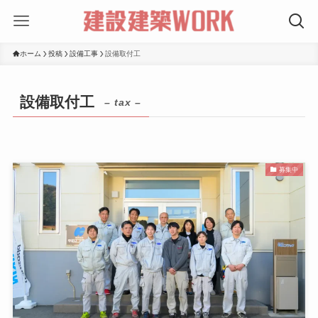
ホーム
投稿
設備工事
設備取付工
設備取付工
– tax –
募集中