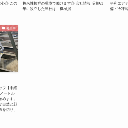
安心◎ この
将来性抜群の環境で働けます◎ 会社情報 昭和63
平和エア
年に設立した当社は、機械据...
備・冷凍冷
募集中
ッフ【未経
十メートル
始めます。
が自然と顔
鉄を切り、