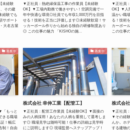
【未経験
▼正社員：熱絶縁保温工事の作業員【未経験
▼正社員
も、その建
OK】▼工場内勤務で働きやすい！空調完備で一
OK】▼
未経験でも
年中快適な環境◎社員でも年収1,000万円を目指
温かい職場
額サポート
せる！技術を正当に評価します◎未経験歓迎！サ
る！技術
ル・大名古屋
ッカーボール作りから始める独自の研修制度あり
カーボー
◎ この仕事の魅力 「KISHOの施...
この仕事の魅
募集中
募集中
株式会社 幸伸工業【配管工】
株式会
▼「もっと
▼正社員：配管工作業員【未経験OK】▼面接の
▼正社員
できる職場
みの人柄採用！あなたの人柄を重視して選考しま
▼その経
保証！幅広
す◎ 職場見学は随時可能！仕事の詳細は見学時
んか。ホ
告制！自由
にご説明します◎ 現場監督へステップアップ！
する建物