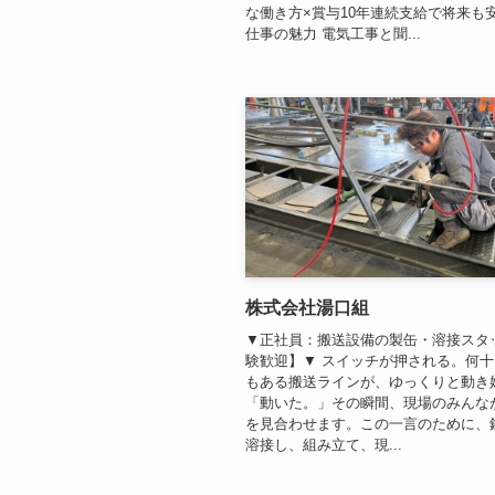
な働き方×賞与10年連続支給で将来も
仕事の魅力 電気工事と聞...
株式会社湯口組
▼正社員：搬送設備の製缶・溶接スタ
験歓迎】▼ スイッチが押される。何
もある搬送ラインが、ゆっくりと動き
「動いた。」その瞬間、現場のみんな
を見合わせます。この一言のために、
溶接し、組み立て、現...