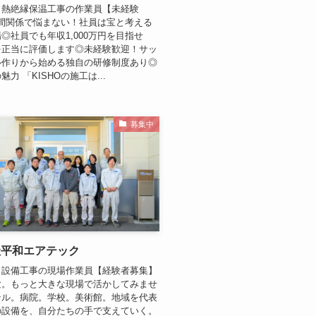
：熱絶縁保温工事の作業員【未経験
人間関係で悩まない！社員は宝と考える
◎社員でも年収1,000万円を目指せ
を正当に評価します◎未経験歓迎！サッ
ル作りから始める独自の研修制度あり◎
力 「KISHOの施工は...
募集中
社平和エアテック
：設備工事の現場作業員【経験者募集】
験。もっと大きな現場で活かしてみませ
テル。病院。学校。美術館。地域を代表
の設備を、自分たちの手で支えていく。