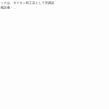
テックは、ダイキン特工店として空調設
蔵設備・...