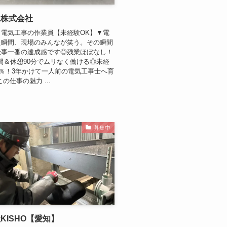
工株式会社
：電気工事の作業員【未経験OK】▼電
た瞬間、現場のみんなが笑う。その瞬間
仕事一番の達成感です◎残業ほぼなし！
時間＆休憩90分でムリなく働ける◎未経
0％！3年かけて一人前の電気工事士へ育
の仕事の魅力 ...
募集中
KISHO【愛知】