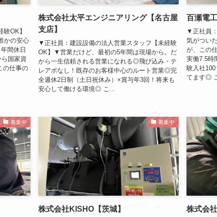
株式会社太平エンジニアリング【名古屋
百瀬電
支店】
経験OK】
▼正社員
誰かの安心
気がつい
▼正社員：建設設備の法人営業スタッフ【未経験
！年間休日
が、この
OK】▼営業だけど、最初の5年間は現場から。だ
から国家資
実働7.5
から一生信頼される営業になれる◎飛び込み・テ
この仕事の
験入社10
レアポなし！既存のお客様中心のルート営業◎完
てます◎ こ
全週休2日制（土日祝休み）×賞与年3回！将来も
安心して働ける環境◎ こ...
募集中
募集中
株式会社KISHO【茨城】
株式会社