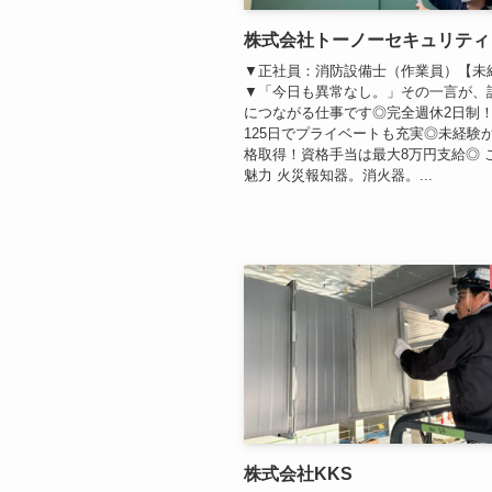
株式会社トーノーセキュリティ
▼正社員：消防設備士（作業員）【未
▼「今日も異常なし。」その一言が、
につながる仕事です◎完全週休2日制
125日でプライベートも充実◎未経験
格取得！資格手当は最大8万円支給◎ 
魅力 火災報知器。消火器。...
株式会社KKS