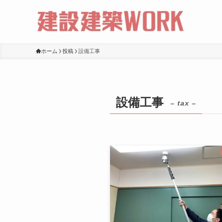
ホーム
投稿
設備工事
設備工事
– tax –