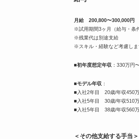
月給 200,800〜300,000円
※試用期間3ヶ月（給与・条
※残業代は別途支給
※スキル・経験など考慮しま
■初年度想定年収
：330万円〜
■モデル年収
：
■入社2年目 20歳/年収4
■入社5年目 30歳/年収5
■入社5年目 38歳/年収5
＜その他支給する手当＞