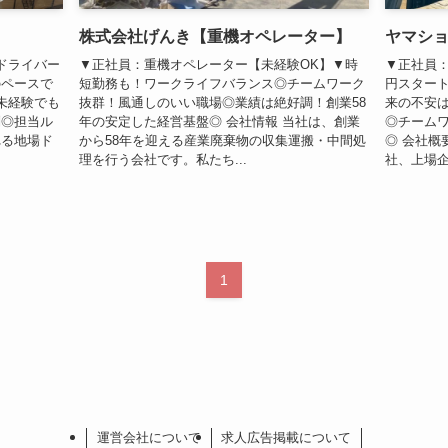
株式会社げんき【重機オペレーター】
ヤマシ
ドライバー
▼正社員：重機オペレーター【未経験OK】▼時
▼正社員：
のペースで
短勤務も！ワークライフバランス◎チームワーク
円スター
未経験でも
抜群！風通しのいい職場◎業績は絶好調！創業58
来の不安
制◎担当ル
年の安定した経営基盤◎ 会社情報 当社は、創業
◎チーム
れる地場ド
から58年を迎える産業廃棄物の収集運搬・中間処
◎ 会社概
理を行う会社です。私たち...
社、上場企
1
運営会社について
求人広告掲載について