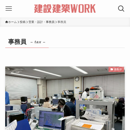
ホーム
投稿
営業・設計・事務員
事務員
事務員
– tax –
募集中