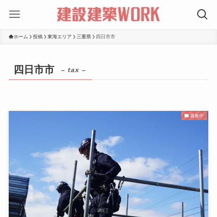
ホーム
投稿
東海エリア
三重県
四日市市
四日市市
– tax –
募集中