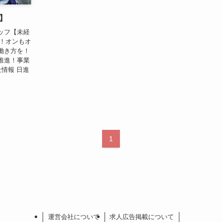
】
ッフ【未経
回！オンもオ
働き方を！
推進！事業
情報 日進
1
運営会社について
求人広告掲載について